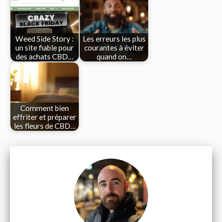
Weed Side Story :
Les erreurs les plus
un site fiable pour
courantes à éviter
des achats CBD…
quand on…
Comment bien
effriter et préparer
les fleurs de CBD…