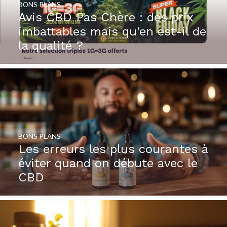
BONS PLANS
Avis CBD Pas Chère : des prix
imbattables mais qu’en est-il de
la qualité ?
BONS PLANS
Les erreurs les plus courantes à
éviter quand on débute avec le
CBD