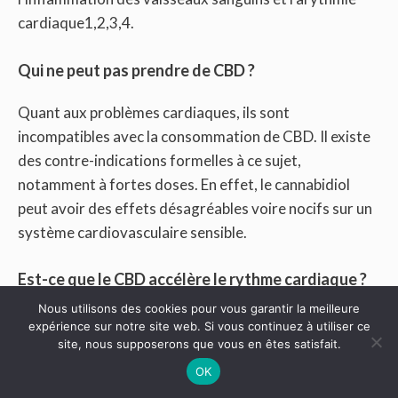
cardiaque1,2,3,4.
Qui ne peut pas prendre de CBD ?
Quant aux problèmes cardiaques, ils sont
incompatibles avec la consommation de CBD. Il existe
des contre-indications formelles à ce sujet,
notamment à fortes doses. En effet, le cannabidiol
peut avoir des effets désagréables voire nocifs sur un
système cardiovasculaire sensible.
Est-ce que le CBD accélère le rythme cardiaque ?
Nous utilisons des cookies pour vous garantir la meilleure
Parmi ses effets sur le système cardiovasculaire, le
expérience sur notre site web. Si vous continuez à utiliser ce
cannabis est connu pour augmenter la fréquence
site, nous supposerons que vous en êtes satisfait.
cardiaque au repos, dilater les vaisseaux sanguins et
OK
faire travailler le cœur plus fort.