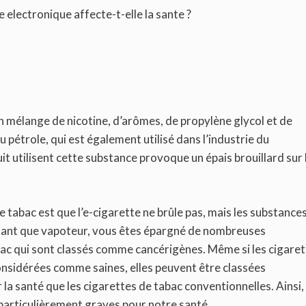
electronique affecte-t-elle la sante ?
un mélange de nicotine, d’arômes, de propylène glycol et de
u pétrole, qui est également utilisé dans l’industrie du
it utilisent cette substance provoque un épais brouillard sur 
e tabac est que l’e-cigarette ne brûle pas, mais les substance
n tant que vapoteur, vous êtes épargné de nombreuses
bac qui sont classés comme cancérigènes. Même si les cigare
nsidérées comme saines, elles peuvent être classées
a santé que les cigarettes de tabac conventionnelles. Ainsi,
particulièrement graves pour notre santé.