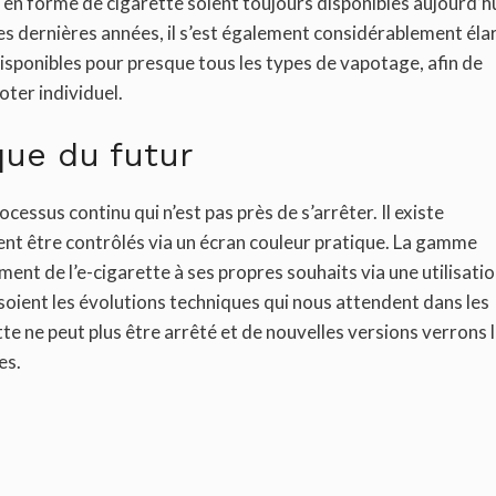
en forme de cigarette soient toujours disponibles aujourd’hu
es dernières années, il s’est également considérablement élar
isponibles pour presque tous les types de vapotage, afin de
oter individuel.
que du futur
essus continu qui n’est pas près de s’arrêter. Il existe
t être contrôlés via un écran couleur pratique. La gamme
nt de l’e-cigarette à ses propres souhaits via une utilisati
 soient les évolutions techniques qui nous attendent dans les
tte ne peut plus être arrêté et de nouvelles versions verrons 
es.