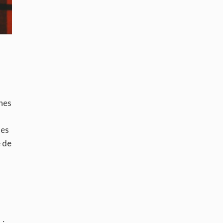
ines
les
e de