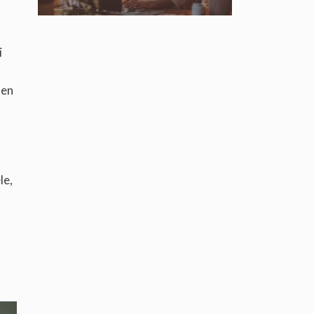
de CBD ?
de CBD
i
 en
le,