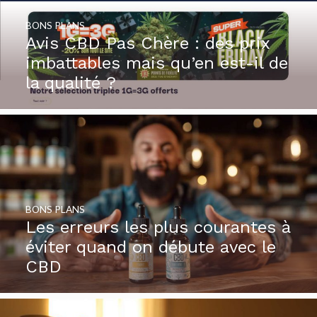
BONS PLANS
Avis CBD Pas Chère : des prix
imbattables mais qu’en est-il de
la qualité ?
BONS PLANS
Les erreurs les plus courantes à
éviter quand on débute avec le
CBD