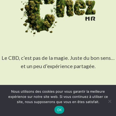
Le CBD, c’est pas de la magie. Juste du bon sens…
et un peu d’expérience partagée.
Et si ça peut vous éviter quelques erreurs de débutant,
Nous utilisons des cookies pour vous garantir la meilleure
expérience sur notre site web. Si vous continuez à utiliser ce
alors le site aura fait son job.
site, nous supposerons que vous en êtes satisfait.
OK